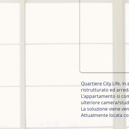
Quartiere City Life, i
ristrutturato ed arred
L'appartamento si com
ulteriore camera/studi
La soluzione viene ven
Attualmente locata co