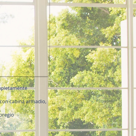
ompletamente
 con cabina armadio,
 pregio