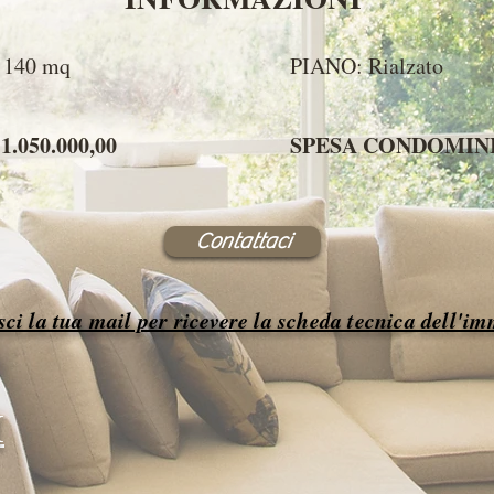
140 mq
PIANO: Rialzato
1.050.000,00
SPESA CONDOMINIAL
Contattaci
sci la tua mail per ricevere la scheda tecnica dell'i
I