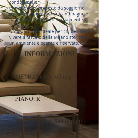
condominiale.
L'immobile è composto da soggiorno,
cucinotto, ampia camera, anti bagno e
bagno. Viene venduto parzialmente
arredato.
Un’opportunità ideale per chi desidera
vivere il fascino della Milano storica in
un ambiente elegante e riservato.
INFORMAZIONI
METRATURA: 65 mq
PIANO: R
RICHIESTA € 590.000,00