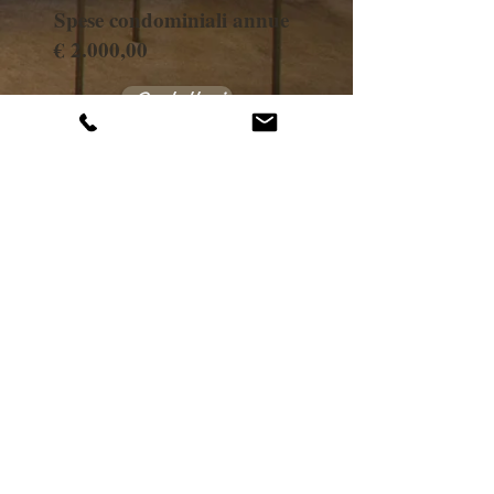
Spese condominiali annue
€ 2.000,00
Contattaci
CONTATTI
millecase@millecasesrl.it
02.86455446
346.7901029
@millecase.brera