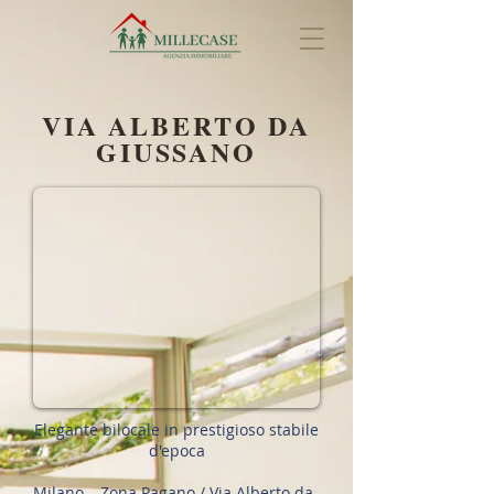
VIA ALBERTO DA
GIUSSANO
Elegante bilocale in prestigioso stabile
d'epoca
Milano – Zona Pagano / Via Alberto da