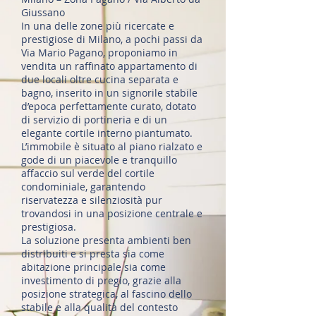
Giussano
In una delle zone più ricercate e
prestigiose di Milano, a pochi passi da
Via Mario Pagano, proponiamo in
vendita un raffinato appartamento di
due locali oltre cucina separata e
bagno, inserito in un signorile stabile
d’epoca perfettamente curato, dotato
di servizio di portineria e di un
elegante cortile interno piantumato.
L’immobile è situato al piano rialzato e
gode di un piacevole e tranquillo
affaccio sul verde del cortile
condominiale, garantendo
riservatezza e silenziosità pur
trovandosi in una posizione centrale e
prestigiosa.
La soluzione presenta ambienti ben
distribuiti e si presta sia come
abitazione principale sia come
investimento di pregio, grazie alla
posizione strategica, al fascino dello
stabile e alla qualità del contesto